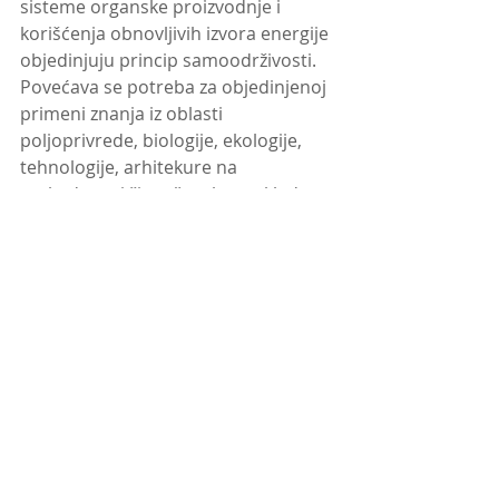
sisteme organske proizvodnje i 
korišćenja obnovljivih izvora energije 
objedinjuju princip samoodrživosti. 
Povećava se potreba za objedinjenoj 
primeni znanja iz oblasti 
poljoprivrede, biologije, ekologije, 
tehnologije, arhitekure na 
svakodnevni život čoveka, u skladu 
sa prirodom.
Kako se prihod i uloženi rad značajno 
uvećavaju javlja se potreba za 
„pametnom automatizacijom“, koja 
bi integrisana u navedene principe a 
uz primenu obnovljivih izvora 
energije, na najbolji način 
optimizovala složene zahteve 
organske proizvodnje. Upravo 
ovakvo upravljanje i nadgledanje na 