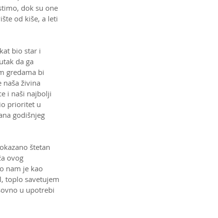
stimo, dok su one 
te od kiše, a leti 
at bio star i 
utak da ga 
m gredama bi 
e naša živina 
i naši najbolji 
o prioritet u 
ana godišnjeg 
dokazano štetan 
ža ovog
ko nam je kao 
l, toplo savetujem 
asovno u upotrebi 