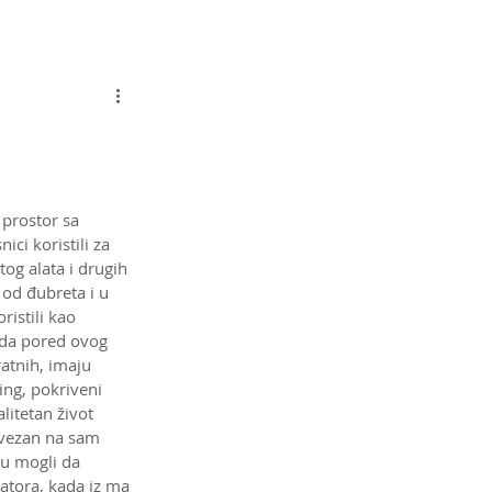
Konsultacije
Kontakt
Rasadnik
prostor sa 
ici koristili za 
tog alata i drugih 
 od đubreta i u 
istili kao 
mda pored ovog 
atnih, imaju 
ing, pokriveni 
litetan život 
ovezan na sam 
u mogli da 
atora, kada iz ma 