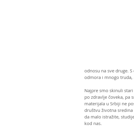
odnosu na sve druge. S o
odmora i mnogo truda, a
Najpre smo skinuli stari
po zdravlje čoveka, pa s
materijala u Srbiji ne p
društvu životna sredina 
da malo istražite, studi
kod nas.