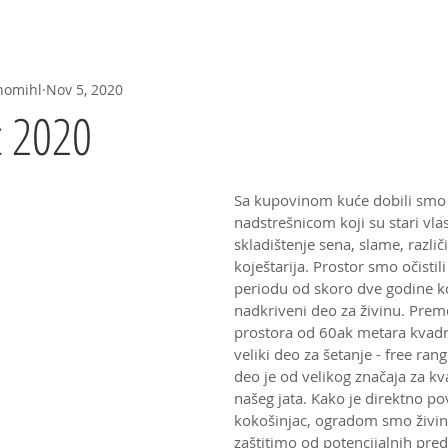
Seed--
Herbarijum
Video
FAQ
Predavanja
nomihl
Nov 5, 2020
c 2020
Sa kupovinom kuće dobili smo 
nadstrešnicom koji su stari vlasn
skladištenje sena, slame, različi
koještarija. Prostor smo očistili
periodu od skoro dve godine kor
nadkriveni deo za živinu. Pre
prostora od 60ak metara kvadr
veliki deo za šetanje - free rang
deo je od velikog značaja za kva
našeg jata. Kako je direktno p
kokošinjac, ogradom smo živin
zaštitimo od potencijalnih pred