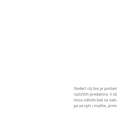
Sledeći cilj bio je posta
različitih predatora. S 
lisica odluče baš za naš
pa za njih i mačke, prim