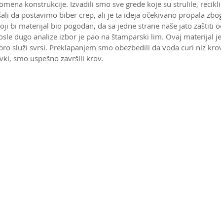
omena konstrukcije. Izvadili smo sve grede koje su strulile, reciklira
li da postavimo biber crep, ali je ta ideja očekivano propala zb
oji bi materijal bio pogodan, da sa jedne strane naše jato zaštiti o
le dugo analize izbor je pao na štamparski lim. Ovaj materijal je v
bro služi svrsi. Preklapanjem smo obezbedili da voda curi niz kro
vki, smo uspešno završili krov.