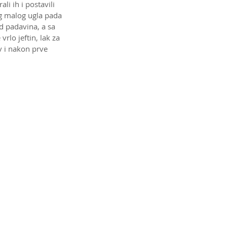
li ih i postavili 
og malog ugla pada 
d padavina, a sa 
rlo jeftin, lak za 
v i nakon prve 