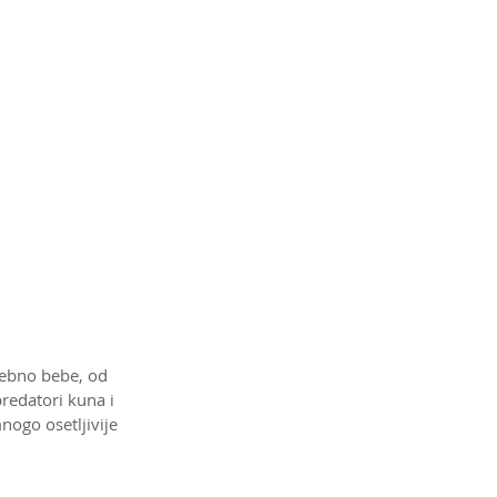
osebno bebe, od 
predatori kuna i 
nogo osetljivije 