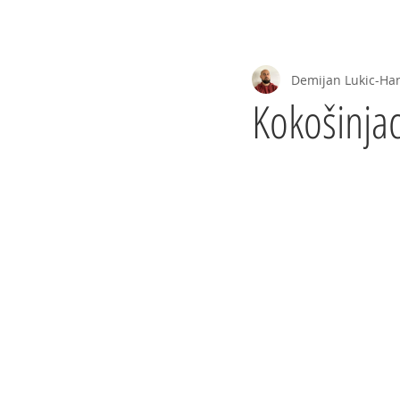
Početna
Priče
Projekti
--One
Demijan Lukic-Ha
Kokošinja