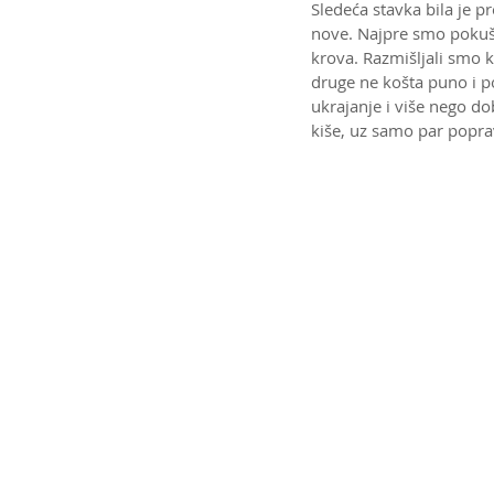
Sledeća stavka bila je pr
nove. Najpre smo pokuša
krova. Razmišljali smo k
druge ne košta puno i pos
ukrajanje i više nego do
kiše, uz samo par popra