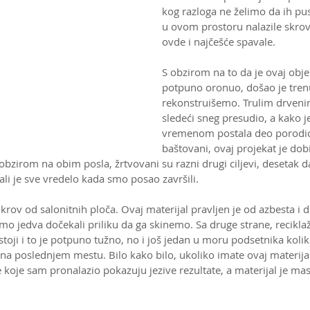
kog razloga ne želimo da ih pu
u ovom prostoru nalazile skroviš
ovde i najčešće spavale.
S obzirom na to da je ovaj objek
potpuno oronuo, došao je tren
rekonstruišemo. Trulim drveni
sledeći sneg presudio, a kako j
vremenom postala deo porodice 
baštovani, ovaj projekat je dobi
bzirom na obim posla, žrtvovani su razni drugi ciljevi, desetak d
li je sve vredelo kada smo posao završili.
 krov od salonitnih ploča. Ovaj materijal pravljen je od azbesta i 
mo jedva dočekali priliku da ga skinemo. Sa druge strane, recikla
ostoji i to je potpuno tužno, no i još jedan u moru podsetnika koli
na poslednjem mestu. Bilo kako bilo, ukoliko imate ovaj materija
je koje sam pronalazio pokazuju jezive rezultate, a materijal je m