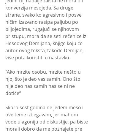
jedini cilj nadalje zaista ne mora biti 
konverzija mesojeda. Sa druge 
strane, svako ko agresivno i posve 
ničim izazvano rasipa paljubu po 
biljojedima, rugajući se njihovom 
pristupu, mora da se seti rečenice iz 
Heseovog Demijana, knjige koju će 
autor ovog teksta, takođe Demijan, 
više puta koristiti u nastavku.
“Ako mrzite osobu, mrzite nešto u 
njoj što je deo vas samih. Ono što 
nije deo nas samih nas se ni ne 
dotiče”
Skoro šest godina ne jedem meso i 
ove teme izbegavam, jer mahom 
vode u agoniju od diskustije, pa biste 
morali dobro da me poznajete pre 