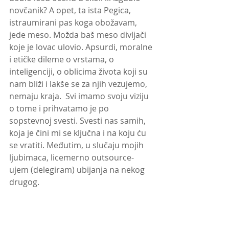
novčanik? A opet, ta ista Pegica, 
istraumirani pas koga obožavam, 
jede meso. Možda baš meso divljači 
koje je lovac ulovio. Apsurdi, moralne 
i etičke dileme o vrstama, o 
inteligenciji, o oblicima života koji su 
nam bliži i lakše se za njih vezujemo, 
nemaju kraja.  Svi imamo svoju viziju 
o tome i prihvatamo je po 
sopstevnoj svesti. Svesti nas samih, 
koja je čini mi se ključna i na koju ću 
se vratiti. Međutim, u slučaju mojih 
ljubimaca, licemerno outsource-
ujem (delegiram) ubijanja na nekog 
drugog.