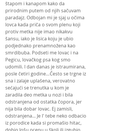
štapom i kanapom kako da 
prirodnim putem od njih sačuvam 
paradajz. Odbojan mi je sjaj u očima 
lovca kada priča o svom plenu koji 
protiv metka nije imao nikakvu 
šansu, iako je lisica koju je ubio 
podjednako prenamnožena kao 
smrdibuba. Podseti me lovac i na 
Pegicu, lovačkog psa kog smo 
udomili. I dan danas je istraumirana, 
posle četiri godine…Često se trgne iz 
sna i zalaje uplašena, verovatno 
sećajući se trenutka u kom je 
zaradila deo metka u nozi i bila 
odstranjena od ostatka čopora, jer 
nija bila dobar lovac. Ej zamisli, 
odstranjena... Je l' tebe neko odbacio 
iz porodice kada si promašio hitac, 
dobio lošu ocenu u školi ili izgubio 