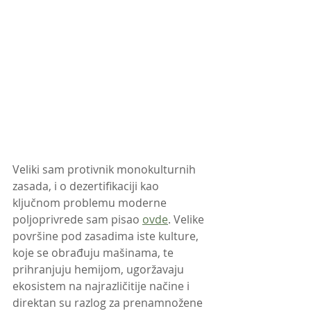
Veliki sam protivnik monokulturnih 
zasada, i o dezertifikaciji kao 
ključnom problemu moderne 
poljoprivrede sam pisao 
ovde
. Velike 
površine pod zasadima iste kulture, 
koje se obrađuju mašinama, te 
prihranjuju hemijom, ugoržavaju 
ekosistem na najrazličitije načine i 
direktan su razlog za prenamnožene 