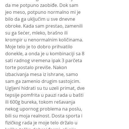
da me potpuno zaobiđe. Dok sam 
jeo meso, potpuno normalno mi je 
bilo da ga uključim u sve dnevne 
obroke. Kada sam prestao, zamenili 
su ga šećer, mleko, brašno ili 
krompir u nenormalnim količinama. 
Moje telo je to dobro prihvatilo 
donekle, a onda je u kombinaciji sa 8 
sati radnog vremena ipak 3 parčeta 
torte postalo previše. Nakon 
izbacivanja mesa iz ishrane, samo 
sam ga zamenio drugim sastojcim. 
Ugljeni hidrati su tu uzeli primat, dve 
tepsije pomfrita u pauzi rada u bašti 
ili 600g bureka, tokom rešavanja 
nekog upornog problema na poslu, 
bili su moja realnost. Dosta sporta i 
fizičkog rada je moje telo držalo u 