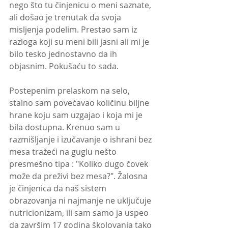
nego što tu činjenicu o meni saznate, 
ali došao je trenutak da svoja 
misljenja podelim. Prestao sam iz 
razloga koji su meni bili jasni ali mi je 
bilo tesko jednostavno da ih 
objasnim. Pokušaću to sada.
Postepenim prelaskom na selo, 
stalno sam povećavao količinu biljne 
hrane koju sam uzgajao i koja mi je 
bila dostupna. Krenuo sam u 
razmišljanje i izučavanje o ishrani bez 
mesa tražeći na guglu nešto 
presmešno tipa : "Koliko dugo čovek 
može da preživi bez mesa?". Žalosna 
je činjenica da naš sistem 
obrazovanja ni najmanje ne uključuje 
nutricionizam, ili sam samo ja uspeo 
da završim 17 godina školovanja tako 