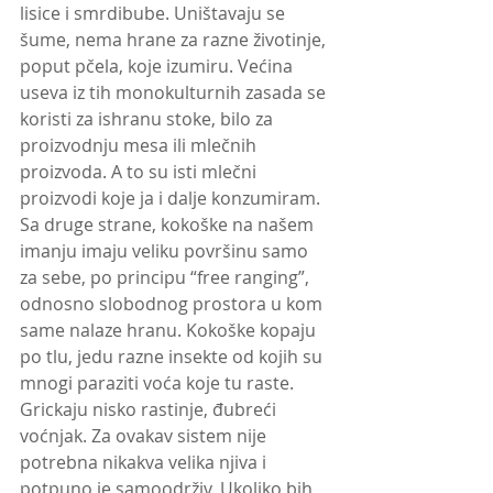
lisice i smrdibube. Uništavaju se 
šume, nema hrane za razne životinje, 
poput pčela, koje izumiru. Većina 
useva iz tih monokulturnih zasada se 
koristi za ishranu stoke, bilo za 
proizvodnju mesa ili mlečnih 
proizvoda. A to su isti mlečni 
proizvodi koje ja i dalje konzumiram. 
Sa druge strane, kokoške na našem 
imanju imaju veliku površinu samo 
za sebe, po principu “free ranging”, 
odnosno slobodnog prostora u kom 
same nalaze hranu. Kokoške kopaju 
po tlu, jedu razne insekte od kojih su 
mnogi paraziti voća koje tu raste. 
Grickaju nisko rastinje, đubreći 
voćnjak. Za ovakav sistem nije 
potrebna nikakva velika njiva i 
potpuno je samoodrživ. Ukoliko bih 