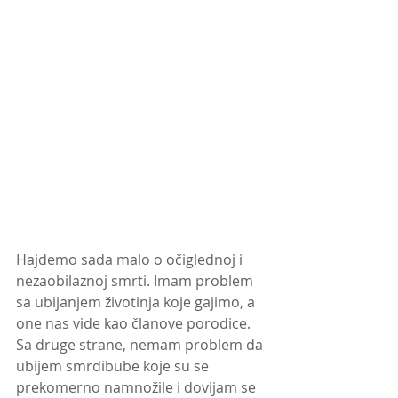
Hajdemo sada malo o očiglednoj i 
nezaobilaznoj smrti. Imam problem 
sa ubijanjem životinja koje gajimo, a 
one nas vide kao članove porodice. 
Sa druge strane, nemam problem da 
ubijem smrdibube koje su se 
prekomerno namnožile i dovijam se 