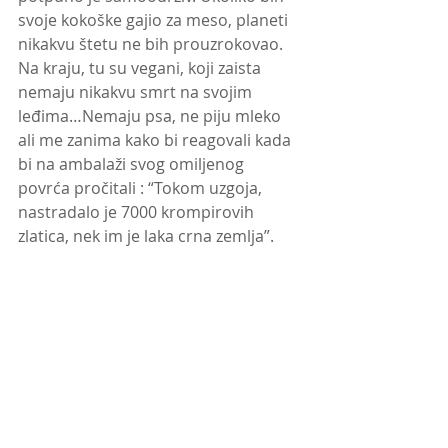
svoje kokoške gajio za meso, planeti 
nikakvu štetu ne bih prouzrokovao. 
Na kraju, tu su vegani, koji zaista 
nemaju nikakvu smrt na svojim 
leđima…Nemaju psa, ne piju mleko 
ali me zanima kako bi reagovali kada 
bi na ambalaži svog omiljenog 
povrća pročitali : “Tokom uzgoja, 
nastradalo je 7000 krompirovih 
zlatica, nek im je laka crna zemlja”.