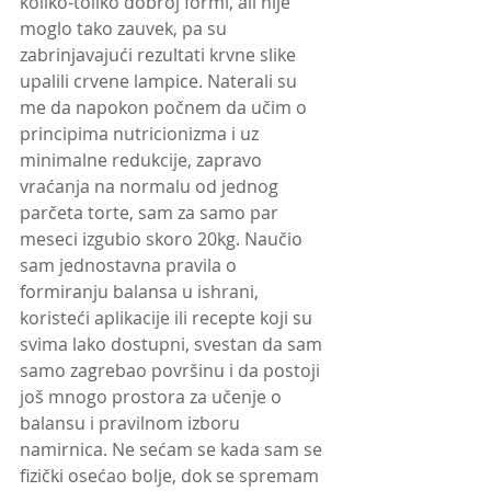
koliko-toliko dobroj formi, ali nije 
moglo tako zauvek, pa su 
zabrinjavajući rezultati krvne slike 
upalili crvene lampice. Naterali su 
me da napokon počnem da učim o 
principima nutricionizma i uz 
minimalne redukcije, zapravo 
vraćanja na normalu od jednog 
parčeta torte, sam za samo par 
meseci izgubio skoro 20kg. Naučio 
sam jednostavna pravila o 
formiranju balansa u ishrani, 
koristeći aplikacije ili recepte koji su 
svima lako dostupni, svestan da sam 
samo zagrebao površinu i da postoji 
još mnogo prostora za učenje o 
balansu i pravilnom izboru 
namirnica. Ne sećam se kada sam se 
fizički osećao bolje, dok se spremam 