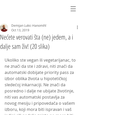
Demijan Lukic-Hanomihl
Oct 13, 2019
Nećete verovati šta (ne) jedem, a i
dalje sam živ! (20 slika)
Ukoliko ste vegan ili vegetarijanac, to 
ne znači da ste i zdravi, niti znači da 
automatski dobijate priority pass za 
izbor oblika života u hipotetičkoj 
sledećoj inkarnaciji. Ne znači da 
posredno i dalje ne ubijate životinje, 
niti vas automatski postavlja za 
novog mesiju i pripovedača o vašem 
izboru, koji mora biti ispravan i vaš 