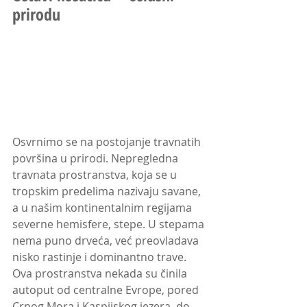
prirodu
Osvrnimo se na postojanje travnatih 
površina u prirodi. Nepregledna 
travnata prostranstva, koja se u 
tropskim predelima nazivaju savane, 
a u našim kontinentalnim regijama 
severne hemisfere, stepe. U stepama 
nema puno drveća, već preovladava 
nisko rastinje i dominantno trave. 
Ova prostranstva nekada su činila 
autoput od centralne Evrope, pored 
Crnog Mora i Kaspijskog jezera, do 