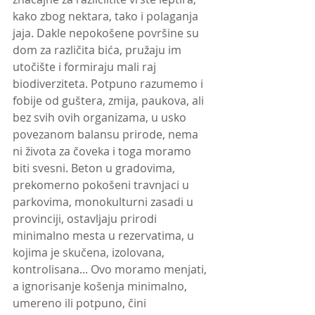
kako zbog nektara, tako i polaganja 
jaja. Dakle nepokošene površine su 
dom za različita bića, pružaju im 
utočište i formiraju mali raj 
biodiverziteta. Potpuno razumemo i 
fobije od guštera, zmija, paukova, ali 
bez svih ovih organizama, u usko 
povezanom balansu prirode, nema 
ni života za čoveka i toga moramo 
biti svesni. Beton u gradovima, 
prekomerno pokošeni travnjaci u 
parkovima, monokulturni zasadi u 
provinciji, ostavljaju prirodi 
minimalno mesta u rezervatima, u 
kojima je skučena, izolovana, 
kontrolisana... Ovo moramo menjati, 
a ignorisanje košenja minimalno, 
umereno ili potpuno, čini 