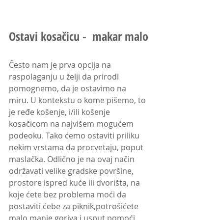
Ostavi kosačicu -  makar malo
Često nam je prva opcija na 
raspolaganju u želji da prirodi 
pomognemo, da je ostavimo na 
miru. U kontekstu o kome pišemo, to 
je ređe košenje, i/ili košenje 
kosačicom na najvišem mogućem 
podeoku. Tako ćemo ostaviti priliku 
nekim vrstama da procvetaju, poput 
maslačka. Odlično je na ovaj način 
održavati velike gradske površine, 
prostore ispred kuće ili dvorišta, na 
koje ćete bez problema moći da 
postaviti ćebe za piknik,potrošićete 
malo manje goriva i usput pomoći 