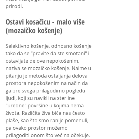
prirodi.
Ostavi kosačicu - malo više 
(mozaičko košenje)
Selektivno košenje, odnosno košenje 
tako da se "pravite da ste smotani" i 
ostavljate delove nepokošenim, 
naziva se mozaičko košenje. Naime u 
pitanju je metoda ostaljanja delova 
prostora nepokošenim na način da 
ga pre svega prilagodimo pogledu 
ljudi, koji su navikli na sterline 
"uredne" površine u kojima nema 
života. Različita živa bića nas često 
plaše, kao što smo ranije pomenuli, 
pa ovako prostor možemo 
prilagoditi onom što većina očekuje. 