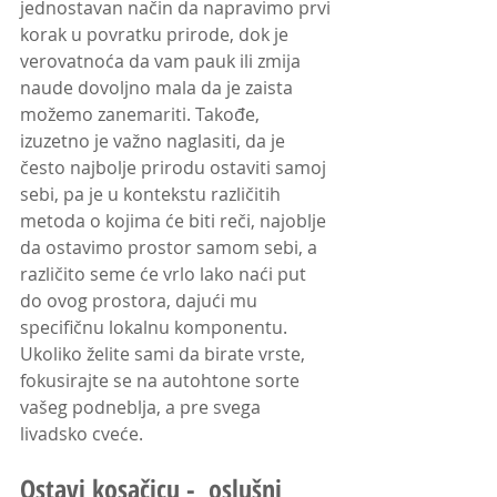
jednostavan način da napravimo prvi 
korak u povratku prirode, dok je 
verovatnoća da vam pauk ili zmija 
naude dovoljno mala da je zaista 
možemo zanemariti. Takođe, 
izuzetno je važno naglasiti, da je 
često najbolje prirodu ostaviti samoj 
sebi, pa je u kontekstu različitih 
metoda o kojima će biti reči, najoblje 
da ostavimo prostor samom sebi, a 
različito seme će vrlo lako naći put 
do ovog prostora, dajući mu 
specifičnu lokalnu komponentu. 
Ukoliko želite sami da birate vrste, 
fokusirajte se na autohtone sorte 
vašeg podneblja, a pre svega 
livadsko cveće.
Ostavi kosačicu -  oslušni 