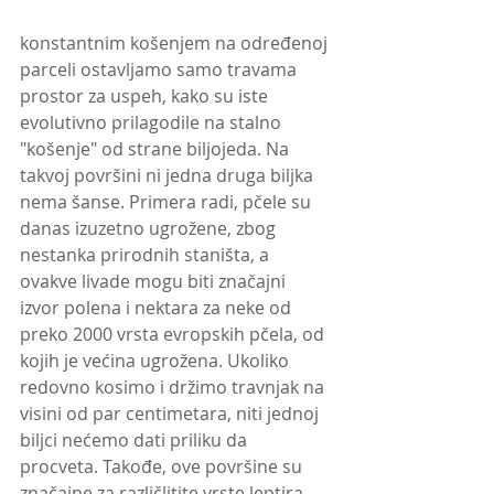
konstantnim košenjem na određenoj 
parceli ostavljamo samo travama 
prostor za uspeh, kako su iste 
evolutivno prilagodile na stalno 
"košenje" od strane biljojeda. Na 
takvoj površini ni jedna druga biljka 
nema šanse. Primera radi, pčele su 
danas izuzetno ugrožene, zbog 
nestanka prirodnih staništa, a 
ovakve livade mogu biti značajni 
izvor polena i nektara za neke od 
preko 2000 vrsta evropskih pčela, od 
kojih je većina ugrožena. Ukoliko 
redovno kosimo i držimo travnjak na 
visini od par centimetara, niti jednoj 
biljci nećemo dati priliku da 
procveta. Takođe, ove površine su 
značajne za različlitite vrste leptira, 