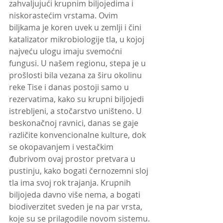
zahvaljujući krupnim biljojedima i 
niskorastećim vrstama. Ovim 
biljkama je koren uvek u zemlji i čini 
katalizator mikrobiologije tla, u kojoj 
najveću ulogu imaju svemoćni 
fungusi. U našem regionu, stepa je u 
prošlosti bila vezana za širu okolinu 
reke Tise i danas postoji samo u 
rezervatima, kako su krupni biljojedi 
istrebljeni, a stočarstvo uništeno. U 
beskonačnoj ravnici, danas se gaje 
različite konvencionalne kulture, dok 
se okopavanjem i vestačkim 
đubrivom ovaj prostor pretvara u 
pustinju, kako bogati černozemni sloj 
tla ima svoj rok trajanja. Krupnih 
biljojeda davno više nema, a bogati 
biodiverzitet sveden je na par vrsta, 
koje su se prilagodile novom sistemu.