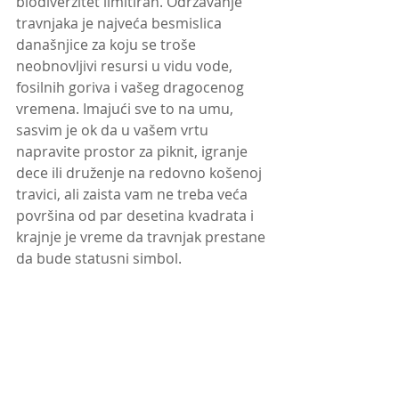
biodiverzitet limitiran. Održavanje 
travnjaka je najveća besmislica 
današnjice za koju se troše 
neobnovljivi resursi u vidu vode, 
fosilnih goriva i vašeg dragocenog 
vremena. Imajući sve to na umu, 
sasvim je ok da u vašem vrtu 
napravite prostor za piknit, igranje 
dece ili druženje na redovno košenoj 
travici, ali zaista vam ne treba veća 
površina od par desetina kvadrata i 
krajnje je vreme da travnjak prestane 
da bude statusni simbol. 