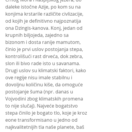
daleke istočne Azije, po kom su na 
konjima krstarile različite civlizacije, 
od kojih je definitivno najpoznatija 
ona Dzingis-kanova. Konj, jedan od 
krupnih biljojeda, zajedno sa 
bizonom i dosta ranije mamutom, 
činio je prvi uslov postojanja stepa, 
kontrolišući rast drveća, dok zebra, 
slon ili bivo rade isto u savanama. 
Drugi uslov su klimatski faktori, kako 
ove regije nisu imale stabilnu i 
dovoljnu količinu kiše, da omoguće 
postojanje šuma (npr. danas u 
Vojvodini zbog klimatskih promena 
to nije slučaj). Najveće bogatstvo 
stepa činilo je bogato tlo, koje je kroz 
eone transformisano u jedno od 
najkvalitetnijih tla naše planete, baš 