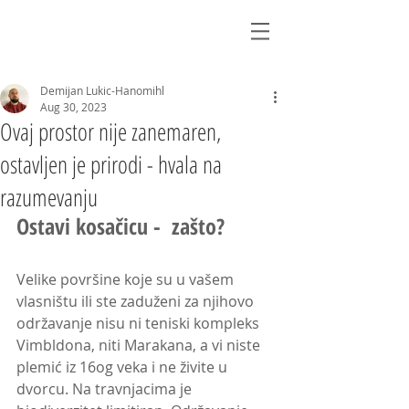
Demijan Lukic-Hanomihl
Aug 30, 2023
Ovaj prostor nije zanemaren,
ostavljen je prirodi - hvala na
razumevanju
Ostavi kosačicu -  zašto?
Velike površine koje su u vašem 
vlasništu ili ste zaduženi za njihovo 
održavanje nisu ni teniski kompleks 
Vimbldona, niti Marakana, a vi niste 
plemić iz 16og veka i ne živite u 
dvorcu. Na travnjacima je 