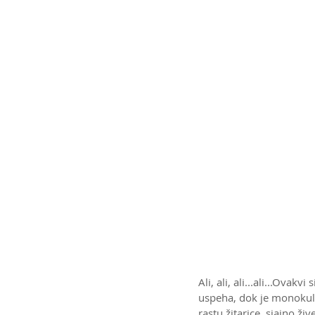
Ali, ali, ali...ali...Ova
uspeha, dok je monokult
rastu žitarice, sjajno ži