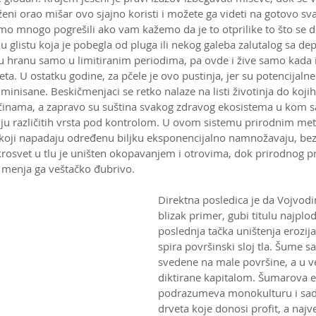
ni orao mišar ovo sjajno koristi i možete ga videti na gotovo s
o mnogo pogrešili ako vam kažemo da je to otprilike to što se div
glistu koja je pobegla od pluga ili nekog galeba zalutalog sa depo
 hranu samo u limitiranim periodima, pa ovde i žive samo kada 
a. U ostatku godine, za pčele je ovo pustinja, jer su potencijalne
minisane. Beskičmenjaci se retko nalaze na listi životinja do kojih
činama, a zapravo su suština svakog zdravog ekosistema u kom s
ciju različitih vrsta pod kontrolom. U ovom sistemu prirodnim 
 koji napadaju određenu biljku eksponencijalno namnožavaju, bez
krosvet u tlu je uništen okopavanjem i otrovima, dok prirodnog pr
 menja ga veštačko đubrivo. 
Direktna posledica je da Vojvod
blizak primer, gubi titulu najplod
poslednja tačka uništenja erozij
spira površinski sloj tla. Šume s
svedene na male površine, a u ve
diktirane kapitalom. Šumarova e
podrazumeva monokulturu i sad
drveta koje donosi profit, a naj