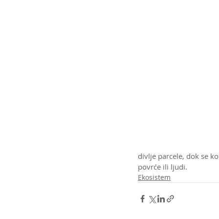
divlje parcele, dok se k
povrće ili ljudi. 
Ekosistem