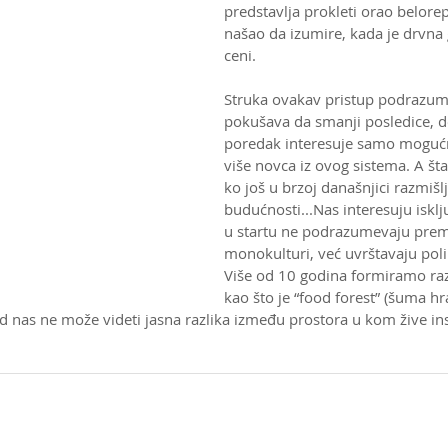
predstavlja prokleti orao belorep
našao da izumire, kada je drvna
ceni.
Struka ovakav pristup podrazume
pokušava da smanji posledice, do
poredak interesuje samo mogućn
više novca iz ovog sistema. A šta 
ko još u brzoj današnjici razmišlj
budućnosti...Nas interesuju isklju
u startu ne podrazumevaju prem
monokulturi, već uvrštavaju polik
Više od 10 godina formiramo razl
kao što je “food forest” (šuma h
od nas ne može videti jasna razlika između prostora u kom žive ins