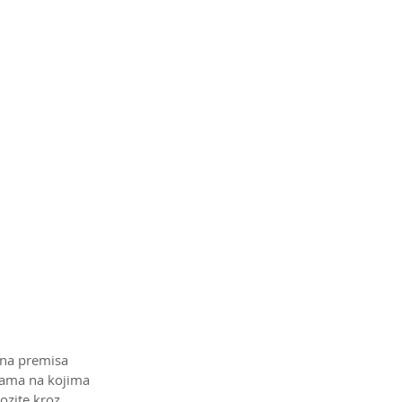
ovna premisa 
lama na kojima 
ozite kroz 