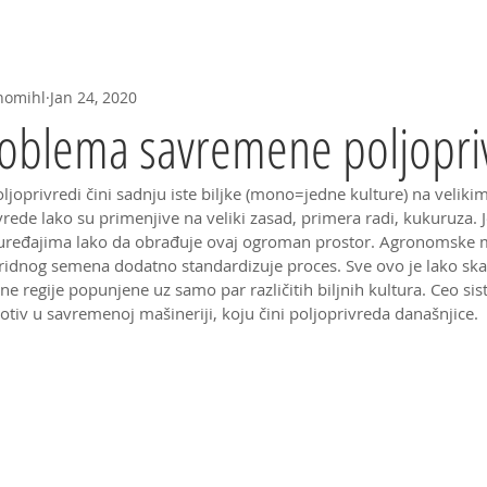
Seed--
Herbarijum
Video
FAQ
Predavanja
nomihl
Jan 24, 2020
roblema savremene poljopri
joprivredi čini sadnju iste biljke (mono=jedne kulture) na veliki
ede lako su primenjive na veliki zasad, primera radi, kukuruza. 
 uređajima lako da obrađuje ovaj ogroman prostor. Agronomske 
bridnog semena dodatno standardizuje proces. Sve ovo je lako skali
dne regije popunjene uz samo par različitih biljnih kultura. Ceo si
tiv u savremenoj mašineriji, koju čini poljoprivreda današnjice.