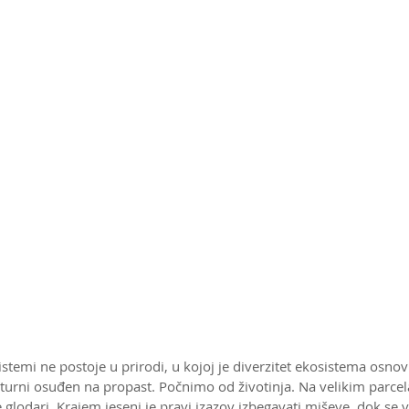
kvi sistemi ne postoje u prirodi, u kojoj je diverzitet ekosistema osn
urni osuđen na propast. Počnimo od životinja. Na velikim parce
ve glodari. Krajem jeseni je pravi izazov izbegavati miševe, dok se v