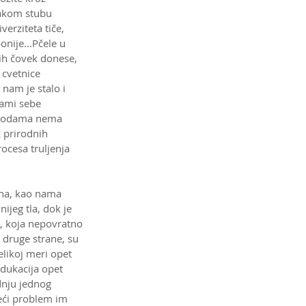
vakom stubu 
erziteta tiče, 
nije...Pčele u 
ih čovek donese, 
 cvetnice 
 nam je stalo i 
ami sebe 
metodama nema 
 prirodnih 
ocesa truljenja 
ina, kao nama 
nijeg tla, dok je 
a, koja nepovratno 
a druge strane, su 
likoj meri opet 
dukacija opet 
nju jednog 
veći problem im 