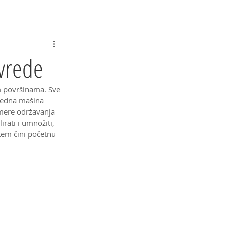
Konsultacije
Kontakt
Rasadnik
vrede
m površinama. Sve 
Jedna mašina 
mere održavanja 
rati i umnožiti, 
stem čini početnu 