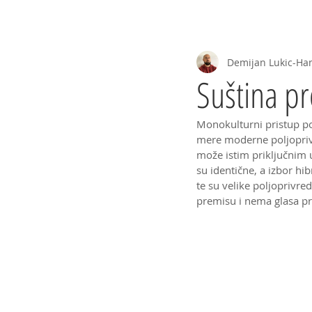
Početna
Priče
Projekti
--One
Demijan Lukic-Ha
Suština p
Monokulturni pristup pol
mere moderne poljoprivr
može istim priključnim
su identične, a izbor hi
te su velike poljoprivre
premisu i nema glasa pro