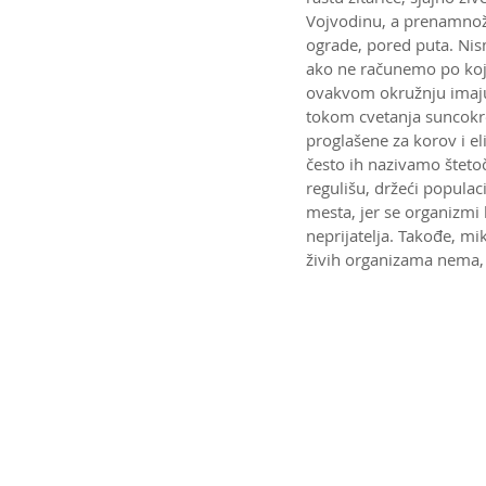
Vojvodinu, a prenamnože
ograde, pored puta. Nism
ako ne računemo po koju 
ovakvom okružnju imaju
tokom cvetanja suncokret
proglašene za korov i eli
često ih nazivamo šteto
regulišu, držeći popula
mesta, jer se organizmi
neprijatelja. Takođe, mi
živih organizama nema,