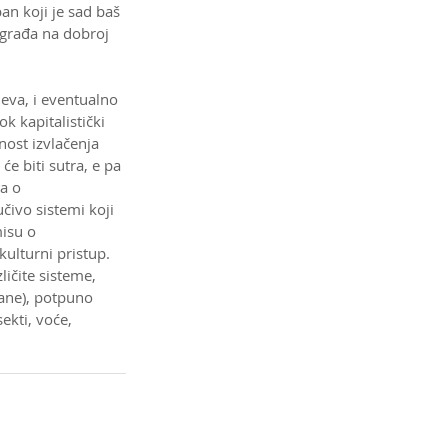
an koji je sad baš 
 građa na dobroj 
va, i eventualno 
k kapitalistički 
ost izvlačenja 
će biti sutra, e pa 
a o 
čivo sistemi koji 
isu o 
ulturni pristup. 
ičite sisteme, 
rane), potpuno 
ekti, voće, 