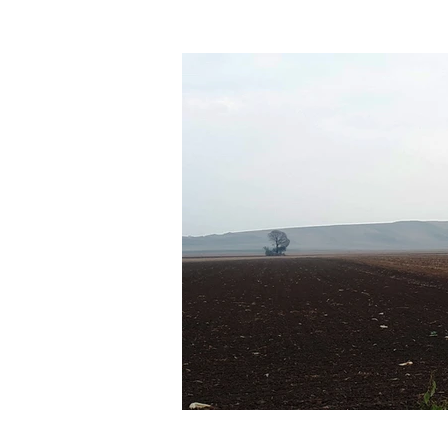
Početna
Priče
Projekti
--One