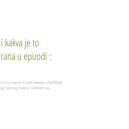
Konsultacije
Kontakt
Rasadnik
i kakva je to
rana u epizodi :
.
 u it-u zarad svojih ideala i ubeđenja
 radnog mesta, odričem se...