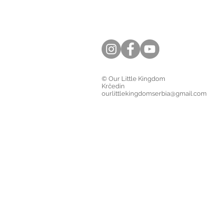
© Our Little Kingdom
Krčedin
ourlittlekingdomserbia@gmail.com