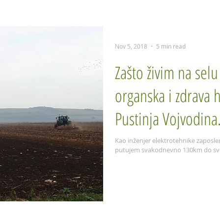
Seed--
Herbarijum
Video
FAQ
Predavanja
Nov 5, 2018
5 min read
Zašto živim na selu 
organska i zdrava h
Pustinja Vojvodina
Kao inženjer elektrotehnike zaposlen
putujem svakodnevno 130km do svog