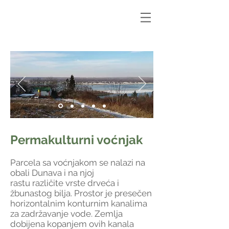
Permakulturni voćnjak
Parcela sa voćnjakom se nalazi na
obali Dunava i na njoj
rastu različite vrste drveća i
žbunastog bilja. Prostor je presečen
horizontalnim konturnim kanalima
za zadržavanje vode. Zemlja
dobijena kopanjem ovih kanala