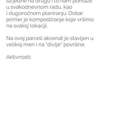
sa jedne na drugu i to nam pomaže
u svakodnevnom radu, kao
i dugoročnom planiranju. Dobar
primer je kompostiranje koje vršimo
na svakoj lokaciji.
Na ovoj parceli akcenat je stavljen u
velikoj meri i na "divlje" površine.
Aktivnosti:
-Održavanje voćnjaka
-Rasadnik : umnožavanje biljaka
-Promovisanje diverziteta i
otpornosti
-Polikulturni pristup
-Divlje zone
-Automatizacija upravljanja i
staklenik kao centralna jedinica
imanja.
Ukoliko vas ova tematika u bilo
kom opsegu interesuje, imate