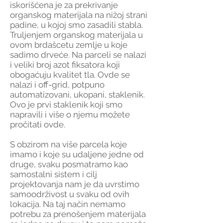
iskorišćena je za prekrivanje
organskog materijala na nižoj strani
padine, u kojoj smo zasadili stabla.
Truljenjem organskog materijala u
ovom brdašcetu zemlje u koje
sadimo drveće. Na parceli se nalazi
i veliki broj azot fiksatora koji
obogaćuju kvalitet tla. Ovde se
nalazi i off-grid, potpuno
automatizovani, ukopani, staklenik.
Ovo je prvi staklenik koji smo
napravili i više o njemu možete
pročitati
ovde
.
S obzirom na više parcela koje
imamo i koje su udaljene jedne od
druge, svaku posmatramo kao
samostalni sistem i cilj
projektovanja nam je da uvrstimo
samoodrživost u svaku od ovih
lokacija. Na taj način nemamo
potrebu za prenošenjem materijala