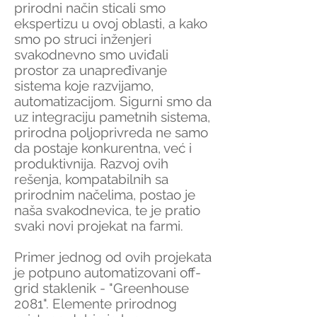
prirodni način sticali smo
ekspertizu u ovoj oblasti, a kako
smo po struci inženjeri
svakodnevno smo uviđali
prostor za unapređivanje
sistema koje razvijamo,
automatizacijom. Sigurni smo da
uz integraciju pametnih sistema,
prirodna poljoprivreda ne samo
da postaje konkurentna, već i
produktivnija. Razvoj ovih
rešenja, kompatabilnih sa
prirodnim načelima, postao je
naša svakodnevica, te je pratio
svaki novi projekat na farmi.
Primer jednog od ovih projekata
je potpuno automatizovani off-
grid staklenik - "Greenhouse
2081". Elemente prirodnog