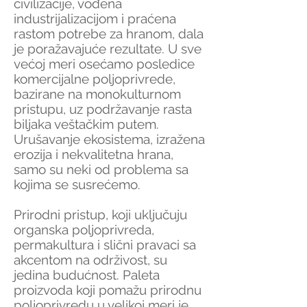
civilizacije, vođena
industrijalizacijom i praćena
rastom potrebe za hranom, dala
je poražavajuće rezultate. U sve
većoj meri osećamo posledice
komercijalne poljoprivrede,
bazirane na monokulturnom
pristupu, uz podržavanje rasta
biljaka veštačkim putem.
Urušavanje ekosistema, izražena
erozija i nekvalitetna hrana,
samo su neki od problema sa
kojima se susrećemo.
Prirodni pristup, koji uključuju
organska poljoprivreda,
permakultura i slični pravaci sa
akcentom na održivost, su
jedina budućnost. Paleta
proizvoda koji pomažu prirodnu
poljoprivredu u velikoj meri je