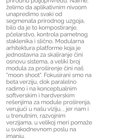
prirodnu poljoprivredu. Naime,
želimo da aplikativnim nivoom
unapredimo svaki od
segmenata prirodnog uzgoja,
bilo da je to kompostiranje,
pčelarstvo, kontrola pametnog
staklenika i slično. Modularna
arhitektura platforme koja je
jednostavna za skaliranje čini
osnovu sistema, a veliki broj
modula za proširenje čini naš
"moon shoot". Fokusirani smo na
beta verziju, dok paralelno
radimo i na konceptualnim
softverskim i hardverskim
rešenjima za module proširenja,
verujući u našu viziju, , jer nam i
u trenutnim, razvojnim
verzijama, u velikoj meri pomaže
u svakodnevnom poslu na
imanju.