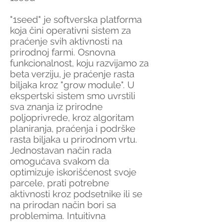
"1seed" je softverska platforma
koja čini operativni sistem za
praćenje svih aktivnosti na
prirodnoj farmi. Osnovna
funkcionalnost, koju razvijamo za
beta verziju, je praćenje rasta
biljaka kroz "grow module". U
ekspertski sistem smo uvrstili
sva znanja iz prirodne
poljoprivrede, kroz algoritam
planiranja, praćenja i podrške
rasta biljaka u prirodnom vrtu.
Jednostavan način rada
omogućava svakom da
optimizuje iskorišćenost svoje
parcele, prati potrebne
aktivnosti kroz podsetnike ili se
na prirodan način bori sa
problemima. Intuitivna