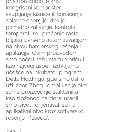
pristupa dobio je kroz
integrisani komposter,
skupljanje kišnice ili korišćenja
solarne energije, dok je
pametno zalivanje, kontrola
temperature i praćenje rasta
biljaka izvršeno automatizacijom
na nivou harderskog rešenja i
aplikacije. Ovim proizvodom
smo počeli našu startup priču i
kao najveći uspeh izdvajamo
učešće na inkubator programu
Delta Holdinga, gde smo ušli u
uži izbor. Zbog komplikacije oko
same proizvodnje staklenika
kao složenog hardera, uradili
smo pivot i orijentisali se na
aplikativni nivo kroz softversko
rešenje - "1seed".
1seed