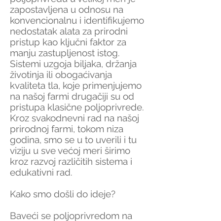
zapostavljena u odnosu na
konvencionalnu i identifikujemo
nedostatak alata za prirodni
pristup kao ključni faktor za
manju zastupljenost istog.
Sistemi uzgoja biljaka, držanja
životinja ili obogaćivanja
kvaliteta tla, koje primenjujemo
na našoj farmi drugačiji su od
pristupa klasične poljoprivrede.
Kroz svakodnevni rad na našoj
prirodnoj farmi, tokom niza
godina, smo se u to uverili i tu
viziju u sve većoj meri širimo
kroz razvoj različitih sistema i
edukativni rad.
Kako smo došli do ideje?
Baveći se poljoprivredom na