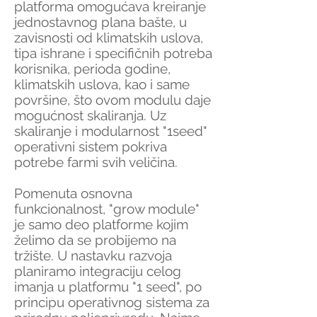
platforma omogućava kreiranje
jednostavnog plana bašte, u
zavisnosti od klimatskih uslova,
tipa ishrane i specifičnih potreba
korisnika, perioda godine,
klimatskih uslova, kao i same
površine, što ovom modulu daje
mogućnost skaliranja. Uz
skaliranje i modularnost "1seed"
operativni sistem pokriva
potrebe farmi svih veličina.
Pomenuta osnovna
funkcionalnost, "grow module"
je samo deo platforme kojim
želimo da se probijemo na
tržište. U nastavku razvoja
planiramo integraciju celog
imanja u platformu "1 seed", po
principu operativnog sistema za