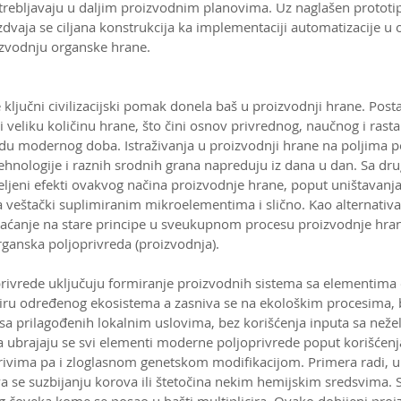
trebljavaju u daljim proizvodnim planovima. Uz naglašen prototipn
dvaja se ciljana konstrukcija ka implementaciji automatizacije u o
izvodnju organske hrane.
e ključni civilizacijski pomak donela baš u proizvodnji hrane. Post
i veliku količinu hrane, što čini osnov privrednog, naučnog i rasta
 modernog doba. Istraživanja u proizvodnji hrane na poljima po
ehnologije i raznih srodnih grana napreduju iz dana u dan. Sa dru
eljeni efekti ovakvog načina proizvodnje hrane, poput uništavanja
la veštački suplimiranim mikroelementima i slično. Kao alternativ
 vraćanje na stare principe u sveukupnom procesu proizvodnje hra
ganska poljoprivreda (proizvodnja).
privrede uključuju formiranje proizvodnih sistema sa elementima
viru određenog ekosistema a zasniva se na ekološkim procesima, b
sa prilagođenih lokalnim uslovima, bez korišćenja inputa sa neže
 ubrajaju se svi elementi moderne poljoprivrede poput korišćenja
ivima pa i zloglasnom genetskom modifikacijom. Primera radi, u
a se suzbijanju korova ili štetočina nekim hemijskim sredsvima.