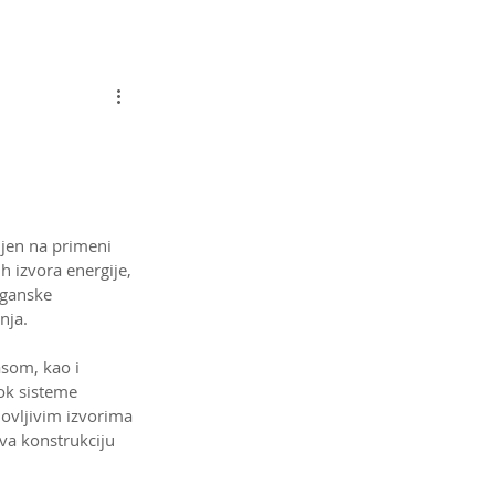
Konsultacije
Kontakt
Rasadnik
ljen na primeni 
 izvora energije, 
rganske 
nja.
asom, kao i 
ok sisteme 
novljivim izvorima 
va konstrukciju 