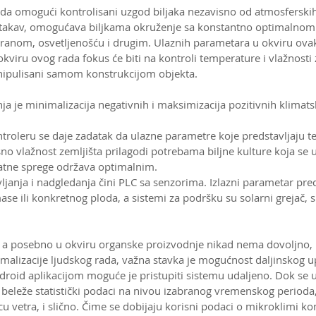
e da omogući kontrolisani uzgod biljaka nezavisno od atmosferskih 
ao takav, omogućava biljkama okruženje sa konstantno optimalno
ranom, osvetljenošću i drugim. Ulaznih parametara u okviru ova
okviru ovog rada fokus će biti na kontroli temperature i vlažnosti 
anipulisani samom konstrukcijom objekta.
ja je minimalizacija negativnih i maksimizacija pozitivnih klimatsk
troleru se daje zadatak da ulazne parametre koje predstavljaju t
o vlažnost zemljišta prilagodi potrebama biljne kulture koja se uz
atne sprege održava optimalnim.
ljanja i nadgledanja čini PLC sa senzorima. Izlazni parametar pre
mase ili konkretnog ploda, a sistemi za podršku su solarni grejač, s
 a posebno u okviru organske proizvodnje nikad nema dovoljno,
malizacije ljudskog rada, važna stavka je mogućnost daljinskog up
droid aplikacijom moguće je pristupiti sistemu udaljeno. Dok se u
 beleže statistički podaci na nivou izabranog vremenskog perioda,
cu vetra, i slično. Čime se dobijaju korisni podaci o mikroklimi ko