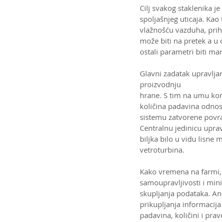
Cilj svakog staklenika j
spoljašnjeg uticaja. K
vlažnošću vazduha, prih
može biti na pretek a u 
ostali parametri biti m
Glavni zadatak upravljan
proizvodnju
hrane. S tim na umu kon
količina padavina odnosn
sistemu zatvorene povr
Centralnu jedinicu uprav
biljka bilo u vidu lisne 
vetroturbina.
Kako vremena na farmi,
samoupravljivosti i mini
skupljanja podataka. An
prikupljanja informacija
padavina, količini i prav