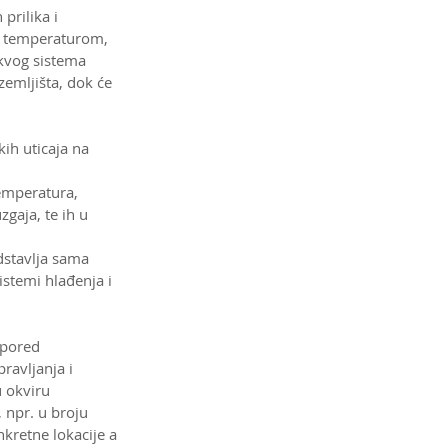
prilika i 
m temperaturom, 
kvog sistema 
zemljišta, dok će 
ih uticaja na 
emperatura, 
gaja, te ih u 
dstavlja sama 
istemi hlađenja i 
 pored 
ravljanja i 
 okviru 
 npr. u broju 
nkretne lokacije a 