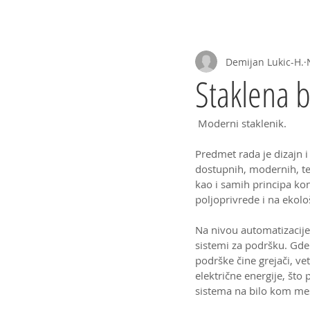
Početna
Priče
Projekti
--One
Demijan Lukic-H.
Staklena 
 Moderni staklenik.
Predmet rada je dizajn i
dostupnih, modernih, te
kao i samih principa ko
poljoprivrede i na ekolo
Na nivou automatizacije 
sistemi za podršku. Gde 
podrške čine grejači, ve
električne energije, što
sistema na bilo kom me