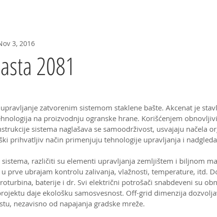
Seed--
Herbarijum
Video
FAQ
Predavanja
Nov 3, 2016
basta 2081
 upravljanje zatvorenim sistemom staklene bašte. Akcenat je stav
hnologija na proizvodnju ogranske hrane. Korišćenjem obnovljivih
nstrukcije sistema naglašava se samoodrživost, usvajaju načela o
ški prihvatljiv način primenjuju tehnologije upravljanja i nadgleda
sistema, različiti su elementi upravljanja zemljištem i biljnom m
u prve ubrajam kontrolu zalivanja, vlažnosti, temperature, itd. D
troturbina, baterije i dr. Svi električni potrošači snabdeveni su ob
 projektu daje ekološku samosvesnost. Off-grid dimenzija dozvolja
stu, nezavisno od napajanja gradske mreže.