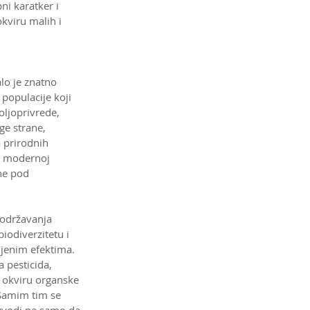
i karatker i 
kviru malih i 
alo je znatno 
 populacije koji 
ljoprivrede, 
ge strane, 
 prirodnih 
a modernoj 
ne pod 
 održavanja 
iodiverzitetu i 
ljenim efektima. 
 pesticida, 
 okviru organske 
 Samim tim se 