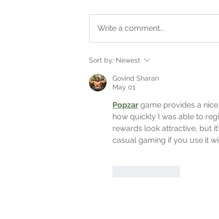
Write a comment...
Zatvorena bašta - greenhouse
Sort by:
Newest
Govind Sharan
May 01
Popzar
 game provides a nice
how quickly I was able to reg
rewards look attractive, but it
casual gaming if you use it wi
Like
Reply