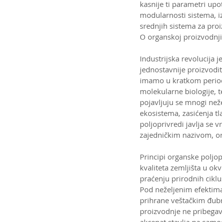
kasnije ti parametri upo
modularnosti sistema, iz
srednjih sistema za pro
O organskoj proizvodnji
Industrijska revolucija j
jednostavnije proizvodit
imamo u kratkom periodu
molekularne biologije, t
pojavljuju se mnogi než
ekosistema, zasićenja t
poljoprivredi javlja se
zajedničkim nazivom, or
Principi organske poljo
kvaliteta zemljišta u ok
praćenju prirodnih ciklu
Pod neželjenim efektima
prihrane veštačkim đubr
proizvodnje ne pribegav