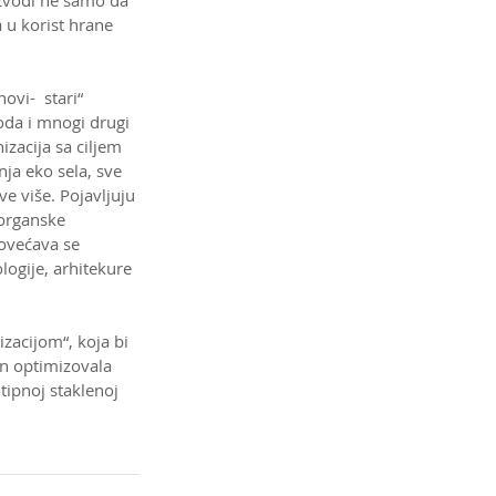
izvodi ne samo da 
a u korist hrane 
vi-  stari“ 
voda i mnogi drugi 
zacija sa ciljem 
ja eko sela, sve 
e više. Pojavljuju 
organske 
Povećava se 
logije, arhitekure 
zacijom“, koja bi 
in optimizovala 
ipnoj staklenoj 