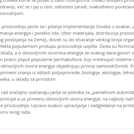
g čoveka kome se posao u bašti multiplicira. Ovako dobijeni pro
 i zdraviji, već se i jaz u ceni, odnosno zaradi, svakodnevo povećav
oizvodnjom.
roizvodnju javilo se i pitanje implementacije čoveka u ovakav „no
acija energije i poreklo iste, izbor materijala, distribucija proiz
 postojanja na Zemlji, doveli su do stvaranje velikog broja organi
efekta popularnom pristupu proizvodnje uopšte. Česta su formiran
iklaža, a o obnovljivim izvorima energije se svakog dana govori sv
i pravci poput popularne permakulture, koji vrednujući sisteme 
 obnovljivih izvora energije objedinjuju princip samoodrživosti. 
rimeni znanja iz oblasti poljoprivrede, biologije, ekologije, tehno
veka, u skladu sa prirodom.
i rad značajno uvećavaju javlja se potreba za „pametnom automati
rincipe a uz primenu obnovljivih izvora energije, na najbolji nač
e proizvodnje. Upravo ovakvo upravljanje i nadgledanje na protot
kviru ovog rada. 