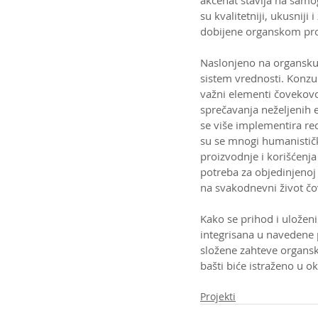
akcenat stavlja na samo
su kvalitetniji, ukusniji
dobijene organskom pr
Naslonjeno na organsku p
sistem vrednosti. Konzum
važni elementi čovekovog
sprečavanja neželjenih 
se više implementira rec
su se mnogi humanističk
proizvodnje i korišćenja
potreba za objedinjenoj p
na svakodnevni život čo
Kako se prihod i uložen
integrisana u navedene p
složene zahteve organsk
bašti biće istraženo u o
Projekti