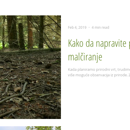
Seed--
Herbarijum
Video
FAQ
Predavanja
Feb 4, 2019
4 min read
Kako da napravite 
malčiranje
Kada planiramo prirodni vrt, trudimo
više moguće observacija iz prirode. Z