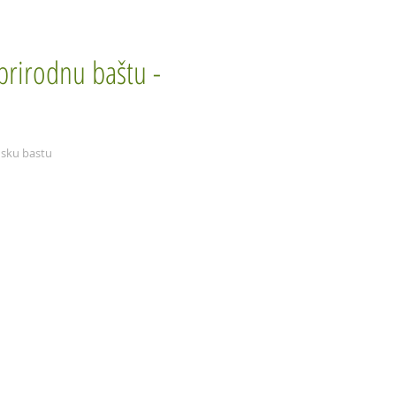
prirodnu baštu -
nsku bastu