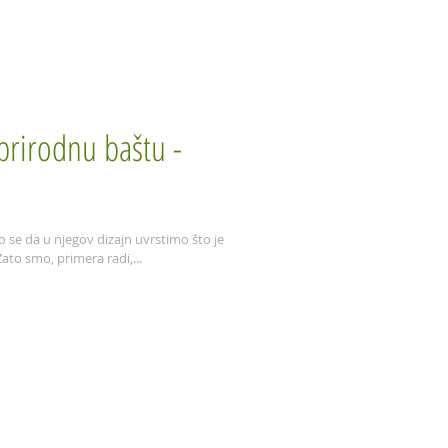
Konsultacije
Kontakt
Rasadnik
prirodnu baštu -
 se da u njegov dizajn uvrstimo što je
ato smo, primera radi,...