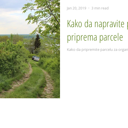
Jan 20, 2019
3 min read
Kako da napravite 
priprema parcele
Kako da pripremite parcelu za orga