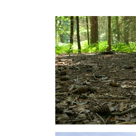
Početna
Priče
Projekti
--One