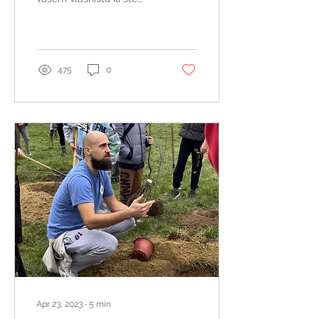
zaduženi za njihovo
održavanje nisu ni teniski
kompleks...
475
0
Apr 23, 2023
∙
5
min