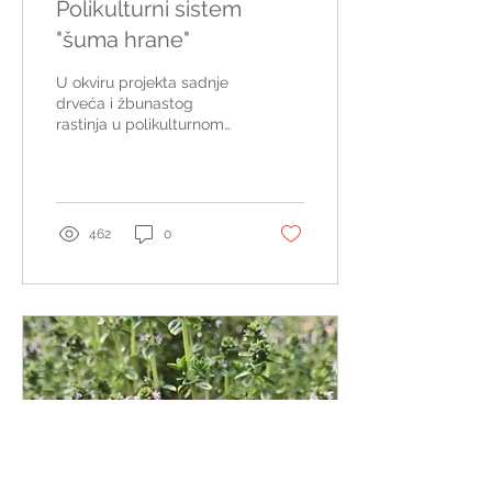
Polikulturni sistem
"šuma hrane"
U okviru projekta sadnje
drveća i žbunastog
rastinja u polikulturnom
sistemu, želeli smo da
naglasimo značaj drveća i
šumskih predela,...
462
0