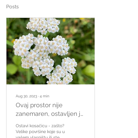
Posts
Aug 30, 2023
∙
4
min
Ovaj prostor nije
zanemaren, ostavljen je
prirodi - hvala na
Ostavi kosačicu - zašto?
razumevanju
Velike površine koje su u
vašem vlasništu ili ste