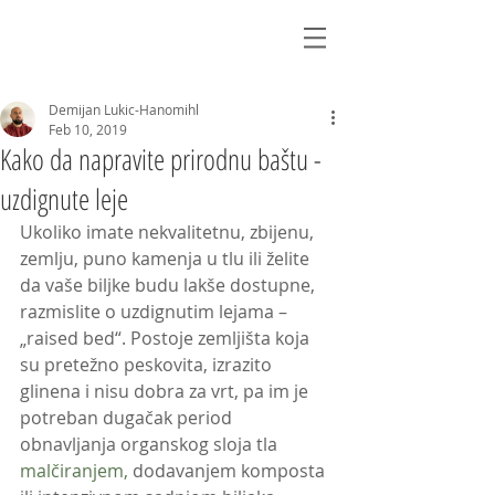
Demijan Lukic-Hanomihl
Feb 10, 2019
Kako da napravite prirodnu baštu -
uzdignute leje
Ukoliko imate nekvalitetnu, zbijenu, 
zemlju, puno kamenja u tlu ili želite 
da vaše biljke budu lakše dostupne, 
razmislite o uzdignutim lejama – 
„raised bed“. Postoje zemljišta koja 
su pretežno peskovita, izrazito 
glinena i nisu dobra za vrt, pa im je 
potreban dugačak period 
obnavljanja organskog sloja tla 
malčiranjem, 
dodavanjem komposta 