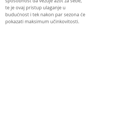
sposobnost da vezuje azot za sebe, 
te je ovaj pristup ulaganje u 
budućnost i tek nakon par sezona će 
pokazati maksimum učinkovitosti.