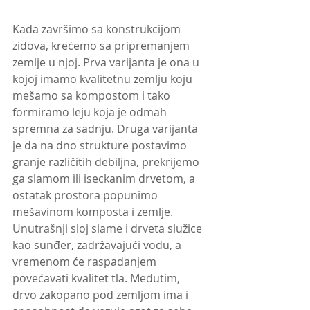
Kada završimo sa konstrukcijom 
zidova, krećemo sa pripremanjem 
zemlje u njoj. Prva varijanta je ona u 
kojoj imamo kvalitetnu zemlju koju 
mešamo sa kompostom i tako 
formiramo leju koja je odmah 
spremna za sadnju. Druga varijanta 
je da na dno strukture postavimo 
granje različitih debiljna, prekrijemo 
ga slamom ili iseckanim drvetom, a 
ostatak prostora popunimo 
mešavinom komposta i zemlje. 
Unutrašnji sloj slame i drveta služice 
kao sunđer, zadržavajući vodu, a 
vremenom će raspadanjem 
povećavati kvalitet tla. Međutim, 
drvo zakopano pod zemljom ima i 