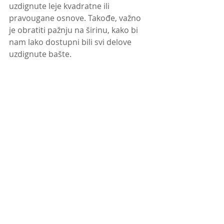
uzdignute leje kvadratne ili 
pravougane osnove. Takođe, važno 
je obratiti pažnju na širinu, kako bi 
nam lako dostupni bili svi delove 
uzdignute bašte.