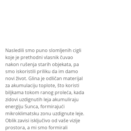
Nasledili smo puno slomljenih cigli 
koje je prethodni vlasnik čuvao 
nakon rušenja starih objekata, pa 
smo iskoristili priliku da im damo 
novi život. Glina je odličan materijal 
za akumulaciju toplote, što koristi 
biljkama tokom ranog proleća, kada 
zidovi uzdignutih leja akumuliraju 
energiju Sunca, formirajući 
mikroklimatsku zonu uzdignute leje. 
Oblik zavisi isključivo od vaše vizije 
prostora, a mi smo formirali 