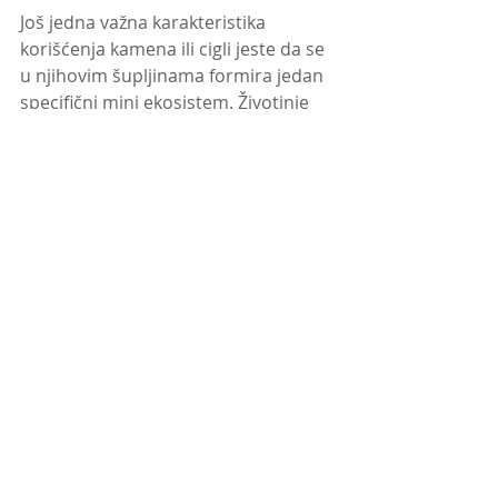
Još jedna važna karakteristika 
korišćenja kamena ili cigli jeste da se 
u njihovim šupljinama formira jedan 
specifični mini ekosistem. Životinje 
koje tu nalaze mesto za život, poput 
guštera, čine najbolje moguće 
baštovane i pomažu nam da niti 
jedna vrsta, koja bi jela naše biljke, 
ne bude prenamnožena, pa samim 
tim ni problem.