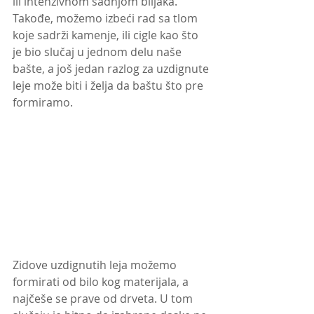
ili intenzivnom sadnjom biljaka. 
Takođe, možemo izbeći rad sa tlom 
koje sadrži kamenje, ili cigle kao što 
je bio slučaj u jednom delu naše 
bašte, a još jedan razlog za uzdignute 
leje može biti i želja da baštu što pre 
formiramo.
Zidove uzdignutih leja možemo 
formirati od bilo kog materijala, a 
najčeše se prave od drveta. U tom 