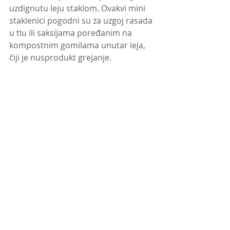
uzdignutu leju staklom. Ovakvi mini 
staklenici pogodni su za uzgoj rasada 
u tlu ili saksijama poređanim na 
kompostnim gomilama unutar leja, 
čiji je nusprodukt grejanje. 