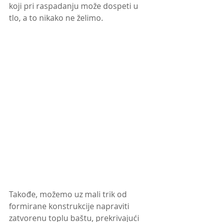
koji pri raspadanju može dospeti u 
tlo, a to nikako ne želimo.
Takođe, možemo uz mali trik od 
formirane konstrukcije napraviti 
zatvorenu toplu baštu, prekrivajući 