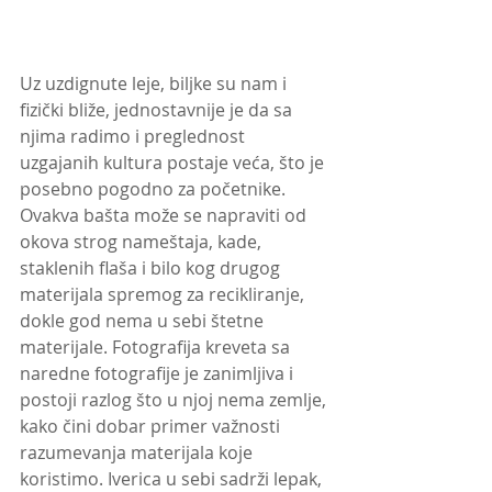
Uz uzdignute leje, biljke su nam i 
fizički bliže, jednostavnije je da sa 
njima radimo i preglednost 
uzgajanih kultura postaje veća, što je 
posebno pogodno za početnike. 
Ovakva bašta može se napraviti od 
okova strog nameštaja, kade, 
staklenih flaša i bilo kog drugog 
materijala spremog za recikliranje, 
dokle god nema u sebi štetne 
materijale. Fotografija kreveta sa 
naredne fotografije je zanimljiva i 
postoji razlog što u njoj nema zemlje, 
kako čini dobar primer važnosti 
razumevanja materijala koje 
koristimo. Iverica u sebi sadrži lepak, 