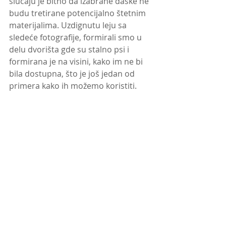
slučaju je bitno da izabrane daske ne 
budu tretirane potencijalno štetnim 
materijalima. Uzdignutu leju sa 
sledeće fotografije, formirali smo u 
delu dvorišta gde su stalno psi i 
formirana je na visini, kako im ne bi 
bila dostupna, što je još jedan od 
primera kako ih možemo koristiti. 