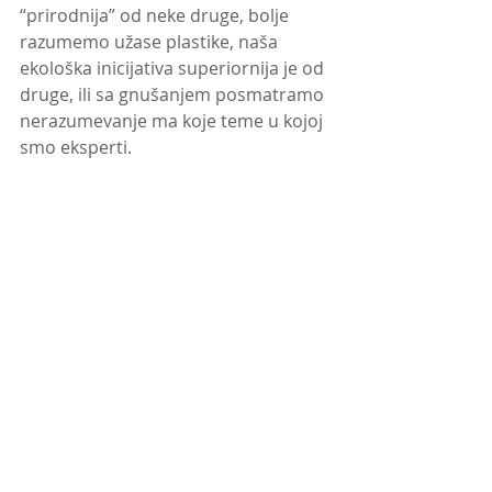
“prirodnija” od neke druge, bolje 
razumemo užase plastike, naša 
ekološka inicijativa superiornija je od 
druge, ili sa gnušanjem posmatramo 
nerazumevanje ma koje teme u kojoj 
smo eksperti. 