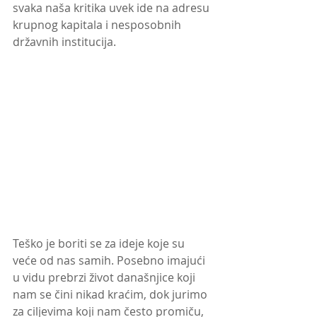
svaka naša kritika uvek ide na adresu 
krupnog kapitala i nesposobnih 
državnih institucija. 
Teško je boriti se za ideje koje su 
veće od nas samih. Posebno imajući 
u vidu prebrzi život današnjice koji 
nam se čini nikad kraćim, dok jurimo 
za ciljevima koji nam često promiču, 