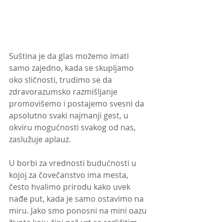
Suština je da glas možemo imati 
samo zajedno, kada se skupljamo 
oko sličnosti, trudimo se da 
zdravorazumsko razmišljanje 
promovišemo i postajemo svesni da 
apsolutno svaki najmanji gest, u 
okviru mogućnosti svakog od nas, 
zaslužuje aplauz.
U borbi za vrednosti budućnosti u 
kojoj za čovečanstvo ima mesta, 
često hvalimo prirodu kako uvek 
nađe put, kada je samo ostavimo na 
miru. Jako smo ponosni na mini oazu 