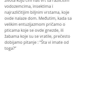
života koju čini naš vrt sa različitim 
vodozemcima, insektima i 
najrazličitijim biljnim vrstama, koje 
ovde nalaze dom. Međutim, kada sa 
velikim entuzijazmom pričamo o 
pticama koje se ovde gnezde, ili 
žabama koje su se vratile, prečesto 
dobijamo pitanje : “Šta vi imate od 
toga?” 