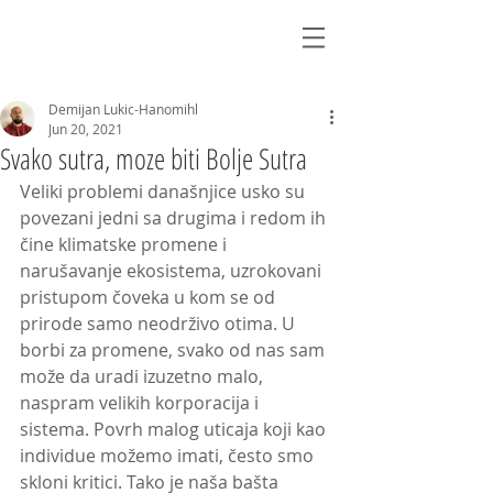
Demijan Lukic-Hanomihl
Jun 20, 2021
Svako sutra, moze biti Bolje Sutra
Veliki problemi današnjice usko su 
povezani jedni sa drugima i redom ih 
čine klimatske promene i 
narušavanje ekosistema, uzrokovani 
pristupom čoveka u kom se od 
prirode samo neodrživo otima. U 
borbi za promene, svako od nas sam 
može da uradi izuzetno malo, 
naspram velikih korporacija i 
sistema. Povrh malog uticaja koji kao 
individue možemo imati, često smo 
skloni kritici. Tako je naša bašta 