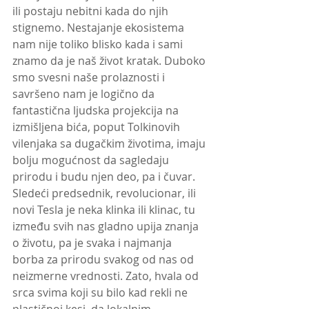
ili postaju nebitni kada do njih 
stignemo. Nestajanje ekosistema 
nam nije toliko blisko kada i sami 
znamo da je naš život kratak. Duboko 
smo svesni naše prolaznosti i 
savršeno nam je logično da 
fantastična ljudska projekcija na 
izmišljena bića, poput Tolkinovih 
vilenjaka sa dugačkim životima, imaju 
bolju mogućnost da sagledaju 
prirodu i budu njen deo, pa i čuvar. 
Sledeći predsednik, revolucionar, ili 
novi Tesla je neka klinka ili klinac, tu 
između svih nas gladno upija znanja 
o životu, pa je svaka i najmanja 
borba za prirodu svakog od nas od 
neizmerne vrednosti. Zato, hvala od 
srca svima koji su bilo kad rekli ne 
plastičnoj kesi, da lokalnim 