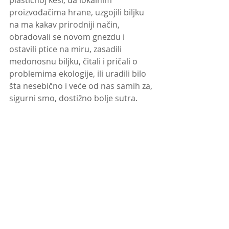
proizvođačima hrane, uzgojili biljku 
na ma kakav prirodniji način, 
obradovali se novom gnezdu i 
ostavili ptice na miru, zasadili 
medonosnu biljku, čitali i pričali o 
problemima ekologije, ili uradili bilo 
šta nesebično i veće od nas samih za, 
sigurni smo, dostižno bolje sutra. 