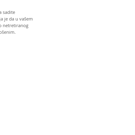
 sadite 
a je da u vašem 
 netretiranog 
košenim.