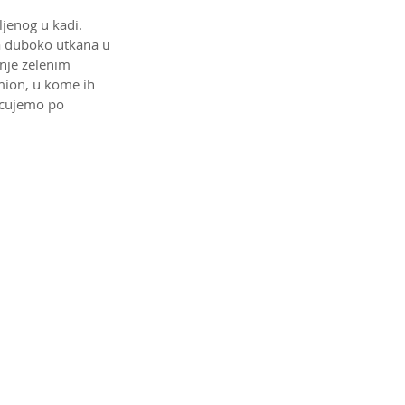
jenog u kadi. 
a duboko utkana u 
anje zelenim 
mion, u kome ih 
acujemo po 