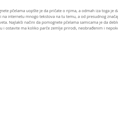
nete pčelama uopšte je da pričate o njima, a odmah iza toga je da
i na internetu mnogo tekstova na tu temu, a od presudnog značaj
cveta. Najlakši načini da pomognete pčelama samicama je da deblo
ju i ostavite ma koliko parče zemlje prirodi, neobrađenim i nepo