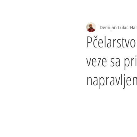
Početna
Priče
Projekti
--One
Demijan Lukic-Ha
Pčelarstvo
veze sa p
napravljen