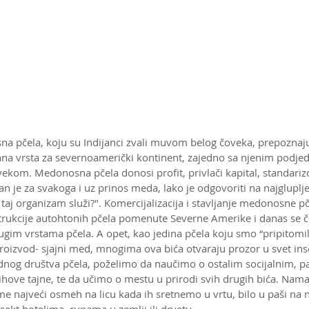
na pčela, koju su Indijanci zvali muvom belog čoveka, prepoznaju
rana vrsta za severnoamerički kontinent, zajedno sa njenim podje
kom. Medonosna pčela donosi profit, privlači kapital, standarizo
 je za svakoga i uz prinos meda, lako je odgovoriti na najgluplje
 taj organizam služi?". Komercijalizacija i stavljanje medonosne p
trukcije autohtonih pčela pomenute Severne Amerike i danas se 
gim vrstama pčela. A opet, kao jedina pčela koju smo “pripitomili
n proizvod- sjajni med, mnogima ova bića otvaraju prozor u svet ins
og društva pčela, poželimo da naučimo o ostalim socijalnim, pa
jihove tajne, te da učimo o mestu u prirodi svih drugih bića. Nama
e najveći osmeh na licu kada ih sretnemo u vrtu, bilo u paši na
nsekt hotelima, rupama u zemlji ili drvetu.