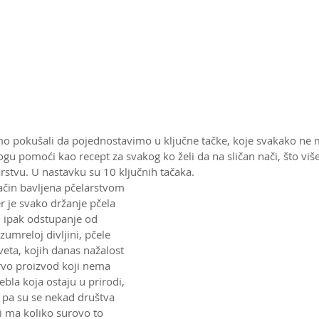
mo pokušali da pojednostavimo u ključne tačke, koje svakako ne 
ogu pomoći kao recept za svakog ko želi da na sličan nači, što više
rstvu. U nastavku su 10 ključnih tačaka. 
ačin bavljena pčelarstvom 
er je svako držanje pčela 
 ipak odstupanje od 
zumreloj divljini, pčele 
veta, kojih danas nažalost 
drvo proizvod koji nema 
bla koja ostaju u prirodi, 
, pa su se nekad društva 
i ma koliko surovo to 