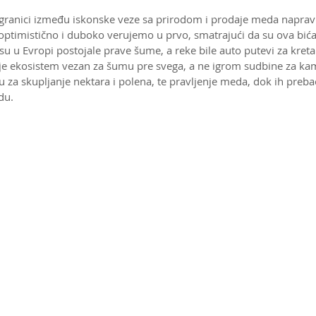
a granici između iskonske veze sa prirodom i prodaje meda napravl
ptimistično i duboko verujemo u prvo, smatrajući da su ova bić
 su u Evropi postojale prave šume, a reke bile auto putevi za kret
i je ekosistem vezan za šumu pre svega, a ne igrom sudbine za ka
a skupljanje nektara i polena, te pravljenje meda, dok ih preb
du. 