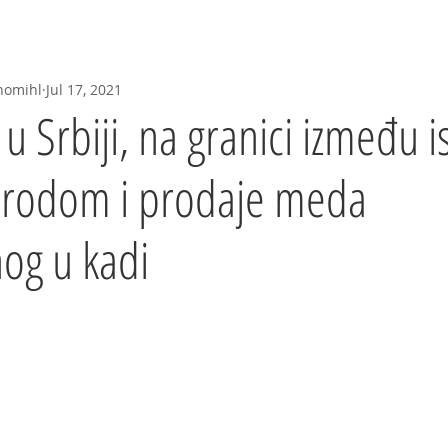
Seed--
Herbarijum
Video
FAQ
Predavanja
nomihl
Jul 17, 2021
 u Srbiji, na granici između 
rirodom i prodaje meda
og u kadi