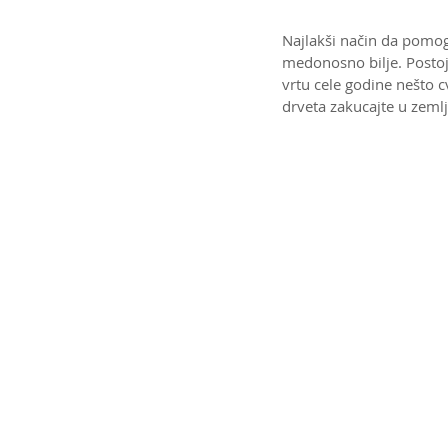
Najlakši način da pomog
medonosno bilje. Postoj
vrtu cele godine nešto 
drveta zakucajte u zeml