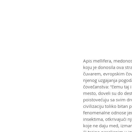
Apis mellifera, medonos
koju je donosila ova st
čuvarem, evropskim čove
njenog uzgajanja pogodan
čovečanstva: "čemu taj i
mesto, doveli su do des
poistovećuju sa svim dru
civilizaciju toliko bita
fenomenalne odnose jedn
insektima, otkrivajući n
koje ne daju med, izmam
ili trajno naseljenim u i