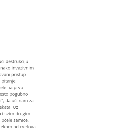
ći destrukciju 
dnako invazivnim 
vani pristup 
 pitanje 
čele na prvo 
često pogubno 
”, dajući nam za 
ekata. Uz 
 i svim drugim 
 pčele samice, 
 nekom od cvetova 