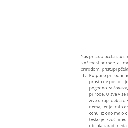
Naš pristup pčelarstu s
složenost prirode, ali m
prirodom, pristupi pčela
Potpuno prirodni n
prosto ne postoji, j
pogodno za čoveka,
prirode. U sve više i
žive u rupi debla dr
nema, jer je trulo 
cenu. Iz ono malo de
teško je izvući med
ubijala zarad meda 