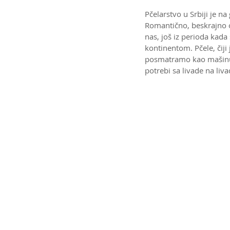
Pčelarstvo u Srbiji je n
Romantično, beskrajno o
nas, još iz perioda kada
kontinentom. Pčele, čij
posmatramo kao mašinu z
potrebi sa livade na liva